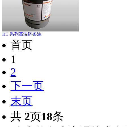
HT 系列高温链条油
首页
1
2
下一页
末页
共
2
页
18
条