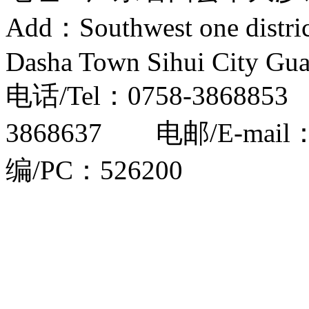
Add：Southwest one distri
Dasha Town Sihui City Gu
电话/Tel：0758-386885
3868637 电邮/E-mail
编/PC：526200